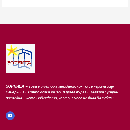
ЗОРНИЦА
– Това е името на звездата, която се нарича още
Вечерница и която всяка вечер изгрява първа и залязва сутрин
последна – като Надеждата, която никога не бива да губим!