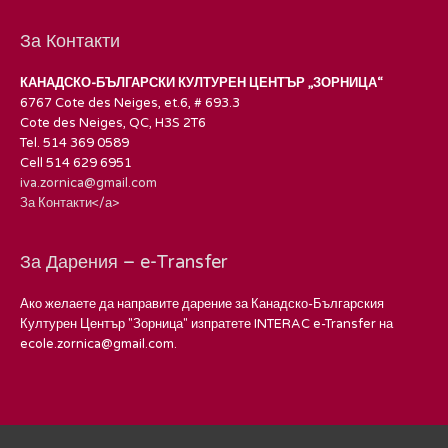
За Контакти
КАНАДСКО-БЪЛГАРСКИ КУЛТУРЕН ЦЕНТЪР „ЗОРНИЦА“
6767 Cote des Neiges, et.6, # 693.3
Cote des Neiges, QC, H3S 2T6
Tel. 514 369 0589
Cell 514 629 6951
iva.zornica@gmail.com
За Контакти</а>
За Дарения – e-Transfer
Ако желаете да направите дарение за Канадско-Българския
Културен Център "Зорница" изпратете INTERAC e-Transfer на
ecole.zornica@gmail.com.