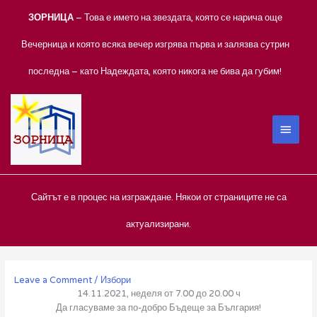
Skip
ЗОРНИЦА
– Това е името на звездата, която се нарича още
to
content
Вечерница и която всяка вечер изгрява първа и залязва сутрин
последна – като Надеждата, която никога не бива да губим!
MAIN
MEN
Сайтът е в процес на изграждане. Някои от страниците не са
актуализирани.
Leave a Comment
/
Избори
14.11.2021, неделя от 7.00 до 20.00 ч
Да гласуваме за по-добро Бъдеще за България!