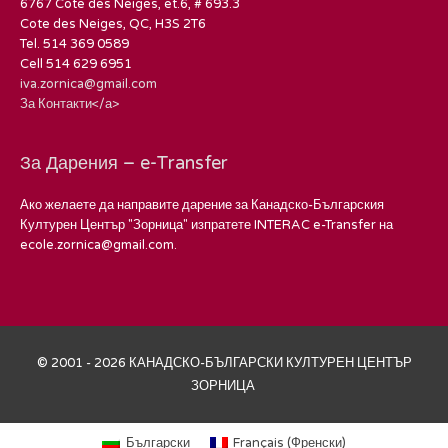
6767 Cote des Neiges, et.6, # 693.3
Cote des Neiges, QC, H3S 2T6
Tel. 514 369 0589
Cell 514 629 6951
iva.zornica@gmail.com
За Контакти</а>
За Дарения – e-Transfer
Ако желаете да направите дарение за Канадско-Българския
Културен Център "Зорница" изпратете INTERAC e-Transfer на
ecole.zornica@gmail.com.
© 2001 - 2026 КАНАДСКО-БЪЛГАРСКИ КУЛТУРЕН ЦЕНТЪР
ЗОРНИЦА
Български
Français
(
Френски
)