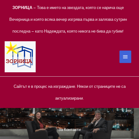
Skip
ЗОРНИЦА
– Това е името на звездата, която се нарича още
to
content
Вечерница и която всяка вечер изгрява първа и залязва сутрин
последна – като Надеждата, която никога не бива да губим!
MAIN
MEN
Сайтът е в процес на изграждане. Някои от страниците не са
актуализирани.
За Контакти