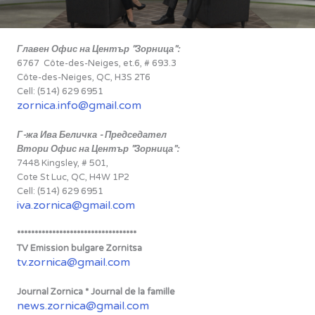
Главен Офис на Център "Зорница":
6767 Côte-des-Neiges, et.6, # 693.3
Côte-des-Neiges, QC, H3S 2T6
Cell: (514) 629 6951
zornica.info@gmail.com
Г-жа Ива Беличка - Председател
Втори Офис на Център "Зорница":
7448 Kingsley, # 501,
Cote St Luc, QC, H4W 1P2
Cell: (514) 629 6951
iva.zornica@gmail.com
**********************************
TV Emission bulgare Zornitsa
tv.zornica@gmail.com
Journal Zornica * Journal de la famille
news.zornica@gmail.com