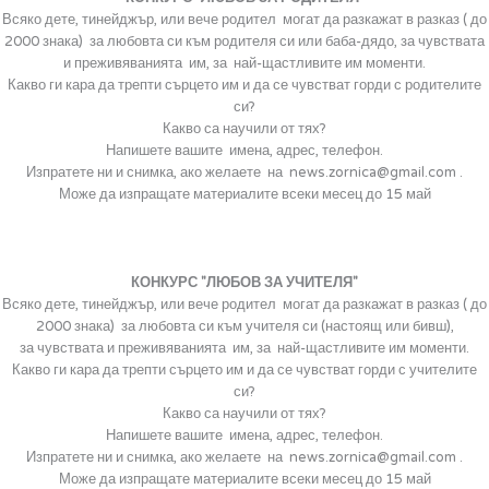
Всяко дете, тинейджър, или вече родител могат да разкажат в разказ ( до
2000 знака) за любовта си към родителя си или баба-дядо, за чувствата
и преживяванията им, за най-щастливите им моменти.
Какво ги кара да трепти сърцето им и да се чувстват горди с родителите
си?
Какво са научили от тях?
Напишете вашите имена, адрес, телефон.
Изпратете ни и снимка, ако желаете на news.zornica@gmail.com
.
Може да изпращате материалите всеки месец до 15 май
КОНКУРС "ЛЮБОВ ЗА УЧИТЕЛЯ"
Всяко дете, тинейджър, или вече родител могат да разкажат в разказ ( до
2000 знака) за любовта си към учителя си (настоящ или бивш),
за чувствата и преживяванията им, за най-щастливите им моменти.
Какво ги кара да трепти сърцето им и да се чувстват горди с учителите
си?
Какво са научили от тях?
Напишете вашите имена, адрес, телефон.
Изпратете ни и снимка, ако желаете на news.zornica@gmail.com
.
Може да изпращате материалите всеки месец до 15 май