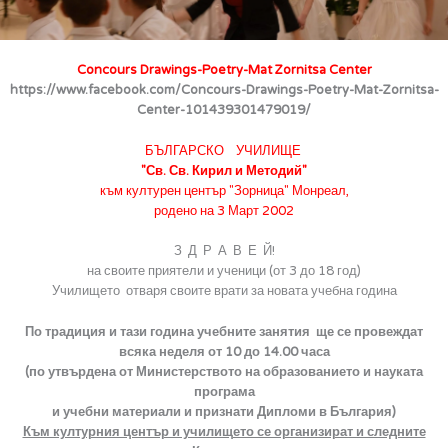
Concours Drawings-Poetry-Mat Zornitsa Center
https://www.facebook.com/Concours-Drawings-Poetry-Mat-Zornitsa-
Center-101439301479019/
БЪЛГАРСКО УЧИЛИЩЕ
"Св. Св. Кирил и Методий"
към културен център "Зорница" Монреал,
родено на 3 Март 2002
З Д Р А В Е Й!
на своите приятели и ученици (от 3 до 18 год)
Училището отваря своите врати за новата учебна година
По традиция и тази година учебните занятия ще се провеждат
всяка неделя от 10 до 14.00 часа
(по утвърдена от Министерството на образованието и науката
програма
и учебни материали и
признати Дипломи в България
)
Към културния център и училището се организират и следните