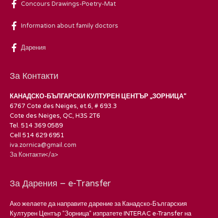
Concours Drawings-Poetry-Mat
Information about family doctors
Дарения
За Контакти
КАНАДСКО-БЪЛГАРСКИ КУЛТУРЕН ЦЕНТЪР „ЗОРНИЦА“
6767 Cote des Neiges, et.6, # 693.3
Cote des Neiges, QC, H3S 2T6
Tel. 514 369 0589
Cell 514 629 6951
iva.zornica@gmail.com
За Контакти</а>
За Дарения – e-Transfer
Ако желаете да направите дарение за Канадско-Българския
Културен Център "Зорница" изпратете INTERAC e-Transfer на