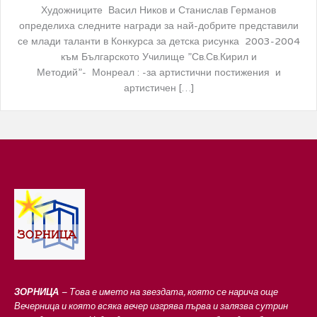
Художниците Васил Ников и Станислав Германов
определиха следните награди за най-добрите представили
се млади таланти в Конкурса за детска рисунка 2003-2004
към Българското Училище ”Св.Св.Кирил и
Методий”- Монреал : -за артистични постижения и
артистичен […]
ЗОРНИЦА
– Това е името на звездата, която се нарича още
Вечерница и която всяка вечер изгрява първа и залязва сутрин