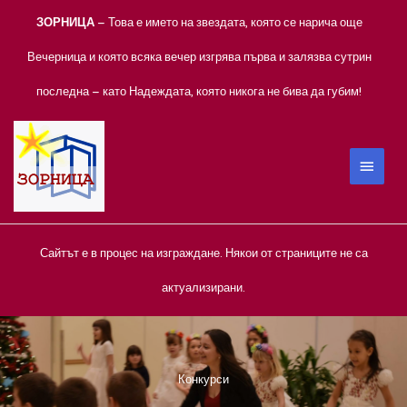
Skip
ЗОРНИЦА
– Това е името на звездата, която се нарича още
to
content
Вечерница и която всяка вечер изгрява първа и залязва сутрин
последна – като Надеждата, която никога не бива да губим!
MAIN
MEN
Сайтът е в процес на изграждане. Някои от страниците не са
актуализирани.
Конкурси