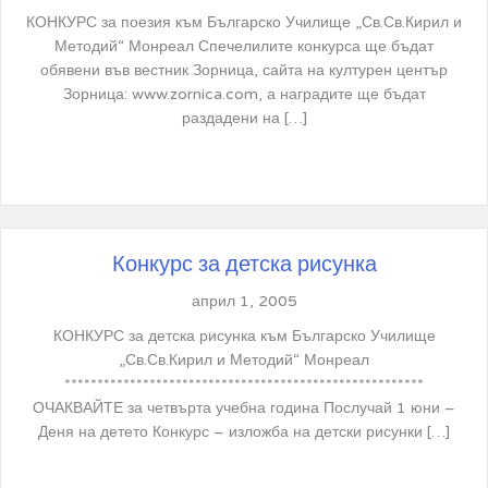
КОНКУРС за поезия към Българско Училище „Св.Св.Кирил и
Методий“ Монреал Спечелилите конкурса ще бъдат
обявени във вестник Зорница, сайта на културен център
Зорница: www.zornica.com, а наградите ще бъдат
раздадени на […]
Конкурс за детска рисунка
април 1, 2005
КОНКУРС за детска рисунка към Българско Училище
„Св.Св.Кирил и Методий“ Монреал
*******************************************************
ОЧАКВАЙТЕ за четвърта учебна година Послучай 1 юни –
Деня на детето Конкурс – изложба на детски рисунки […]