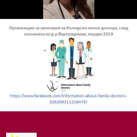
Организация за записване за български лични доктори, след
кончината на д-р Вартазармиан, януари 2019
https://www.facebook.com/Information-about-family-doctors-
328358311218475/