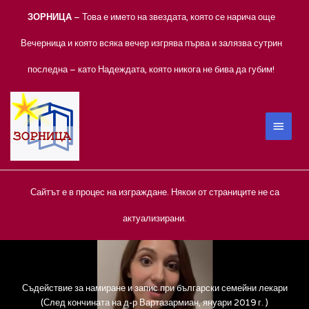
Skip
ЗОРНИЦА
– Това е името на звездата, която се нарича още
to
content
Вечерница и която всяка вечер изгрява първа и залязва сутрин
последна – като Надеждата, която никога не бива да губим!
MAIN
MEN
Сайтът е в процес на изграждане. Някои от страниците не са
актуализирани.
Съдействие за намиране и запис при български семейни лекари
(След кончината на д-р Вартазармиан, януари 2019 г. )