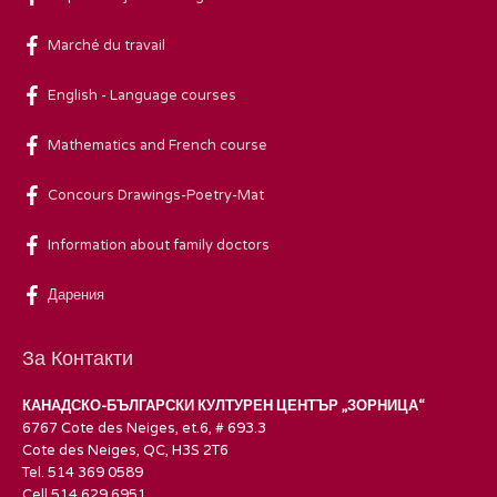
Marché du travail
English - Language courses
Mathematics and French course
Concours Drawings-Poetry-Mat
Information about family doctors
Дарения
За Контакти
КАНАДСКО-БЪЛГАРСКИ КУЛТУРЕН ЦЕНТЪР „ЗОРНИЦА“
6767 Cote des Neiges, et.6, # 693.3
Cote des Neiges, QC, H3S 2T6
Tel. 514 369 0589
Cell 514 629 6951