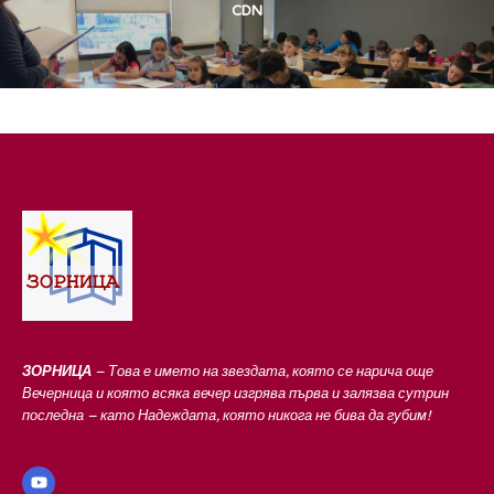
CDN
ЗОРНИЦА
– Това е името на звездата, която се нарича още
Вечерница и която всяка вечер изгрява първа и залязва сутрин
последна – като Надеждата, която никога не бива да губим!