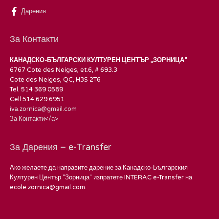
Дарения
За Контакти
КАНАДСКО-БЪЛГАРСКИ КУЛТУРЕН ЦЕНТЪР „ЗОРНИЦА“
6767 Cote des Neiges, et.6, # 693.3
Cote des Neiges, QC, H3S 2T6
Tel. 514 369 0589
Cell 514 629 6951
iva.zornica@gmail.com
За Контакти</а>
За Дарения – e-Transfer
Ако желаете да направите дарение за Канадско-Българския
Културен Център "Зорница" изпратете INTERAC e-Transfer на
ecole.zornica@gmail.com.