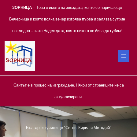
Skip
ЗОРНИЦА
– Това е името на звездата, която се нарича още
to
content
Вечерница и която всяка вечер изгрява първа и залязва сутрин
последна – като Надеждата, която никога не бива да губим!
MAIN
MEN
Сайтът е в процес на изграждане. Някои от страниците не са
актуализирани.
Българско училище "Св. св. Кирил и Методий"