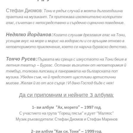
Стефан Диомов
:
Тони е рядък случай в моята дългогодишна
практика на музикант. Тя притежава изключително колоритен
глас, съчетан с непосредствено и сърдечно сценично поведение.
Недялко Йорданов:
Когато слушам дрезгавия глас на Тони,
усещам вкус на море и мирис на водорасли и се връщам отново в
неповторимото приключение, което се нарича бургаско детство.
Тончо Русев:
Първата ми среща с изкуството на Тони беше в
летния театър – Бургас. Останах възхитен от неповторимия й
тембър, толкова липсващ в панорамата на българската поп
музика. Убеден съм, че й предстоят щастливи артистични
мигове. Желая й го от все сърце ! И дано Господ бъде с нея!
Да си припомним и нейните 3 албума:
1- ви албум “Ах, морето” – 1997 год.
С участието на група “Горещ пясък” и дует “Маляос”
Музик.ръководители: Стефан Диомов и Стефан Маринов
2- ри албум “Как си, Тони” – 1999 год.