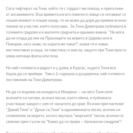
Сега тефтерът на Тони, който тя с гордост ми показа, е препълнен
от ангажименти. Във времето,когато повечето певци се оплакват от
лошия момент и лошия пазар, тя не може да дори да приема всички
покани за участия, които получава. За Тони Димитрова публиката в
големите градове и в малките градчета е еднакво важна. “Не мога
да не отида да пея на Празниците на морето в Царево или в
Поморие, като знам, че хората ме чакат!”, казва тя и човек
инстинктивно усеща, че наистина го мисли, защото при Тони просто
няма капчица фалш или поза.
Но най-голямата и радост е у дома, в Бургас, където Тони все
бърза да се прибере. Там е 2-годишна и дъщеричка, най-голямото
постижение на Тони Димитрова.
Но да се върнем на концерта в Монреал – на него Тони изпя
всичките си хитове, всички песни, които обича, и публиката
участваше заедно с нея от началото до края. Всички пригласяхме
“Давай,Тони” и “Дръж се,Тони” в едноименната песен, всички си
спомняхме за морето, когато звучаха “морските” песни, всички се
смяхме през сълзи на “Какво да се прави – балкански синдром”!