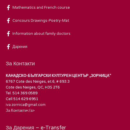
Mathematics and French course
Concours Drawings-Poetry-Mat
Information about family doctors
Дарения
За Контакти
КАНАДСКО-БЪЛГАРСКИ КУЛТУРЕН ЦЕНТЪР „ЗОРНИЦА“
6767 Cote des Neiges, et.6, # 693.3
Cote des Neiges, QC, H3S 2T6
Tel. 514 369 0589
Cell 514 629 6951
iva.zornica@gmail.com
За Контакти</а>
За Дарения – e-Transfer