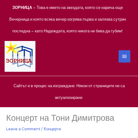
Skip
ЗОРНИЦА
– Това е името на звездата, която се нарича още
to
content
Вечерница и която всяка вечер изгрява първа и залязва сутрин
последна – като Надеждата, която никога не бива да губим!
MAIN
MEN
Сайтът е в процес на изграждане. Някои от страниците не са
актуализирани.
Концерт на Тони Димитрова
Leave a Comment
/
Концерти