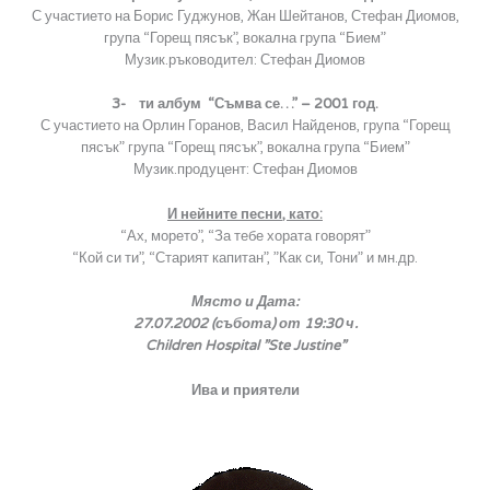
С участието на Борис Гуджунов, Жан Шейтанов, Стефан Диомов,
група “Горещ пясък”, вокална група “Бием”
Музик.ръководител: Стефан Диомов
3- ти албум “Съмва се…” – 2001 год.
С участието на Орлин Горанов, Васил Найденов, група “Горещ
пясък” група “Горещ пясък”, вокална група “Бием”
Музик.продуцент: Стефан Диомов
И нейните песни, като:
“Ах, морето”, “За тебе хората говорят”
“Кой си ти”, “Старият капитан”, ”Как си, Тони” и мн.др.
Място и Дата:
27.07.2002 (събота) от 19:30 ч.
Children Hospital ”Ste Justine”
Ива и приятели