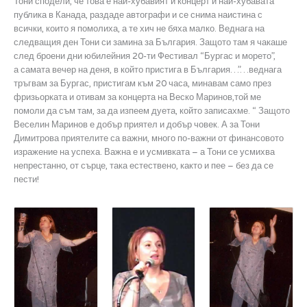
Тони сподели, че това е най-хубавият и концерт и най-хубавата
публика в Канада, раздаде автографи и се снима наистина с
всички, които я помолиха, а те хич не бяха малко. Веднага на
следващия ден Тони си замина за България. Защото там я чакаше
след броени дни юбилейния 20-ти Фестивал “Бургас и морето”,
а самата вечер на деня, в който пристига в България…”…веднага
тръгвам за Бургас, пристигам към 20 часа, минавам само през
фризьорката и отивам за концерта на Веско Маринов,той ме
помоли да съм там, за да изпеем дуета, който записахме. “ Защото
Веселин Маринов е добър приятел и добър човек. А за Тони
Димитрова приятелите са важни, много по-важни от финансовото
изражение на успеха. Важна е и усмивката – а Тони се усмихва
непрестанно, от сърце, така естествено, както и пее – без да се
пести!