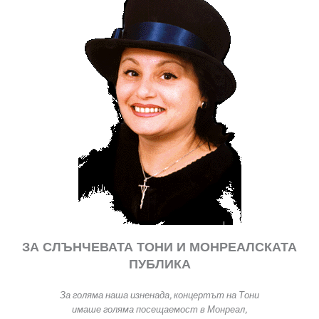
ЗА СЛЪНЧЕВАТА ТОНИ И МОНРЕАЛСКАТА
ПУБЛИКА
За голяма наша изненада, концертът на Тони
имаше голяма посещаемост в Монреал,