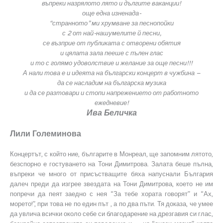
въпреки назрялото лято и дългите ваканции!
още една изненада-
“странното” ми хрумване за песнопойки
с 2 от най-нашумелите й песни,
се възприе от публиката с отворени обятия
и цялата зала пееше с пълен глас
и то с голямо удоволствие и желание за още песни!!!
А нали това е и идеята на български концерт в чужбина –
да се насладим на българска музика
и да се разтовари и стопи напрежението от работното
ежедневие!
Ива Беличка
Лили Големинова
Концертът, с който ние, българите в Монреал, ще запомним лятото,
безспорно е гостуването на Тони Димитрова. Залата беше пълна,
въпреки че много от присъстващите бяха напуснали България
далеч преди да изгрее звездата на Тони Димитрова, което не им
попречи да пеят заедно с нея “За тебе хората говорят” и “Ах,
морето!”, при това не по един път , а по два пъти. Тя доказа, че умее
да увлича всички около себе си благодарение на дрезгавия си глас,