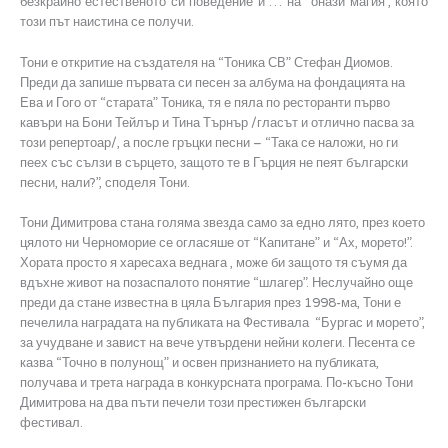
безкрайно естественото си поведение и … на “онази магия”, която
този път наистина се получи.
Тони е откритие на създателя на “Тоника СВ” Стефан Диомов.
Преди да запише първата си песен за албума на фондацията на
Ева и Гого от “старата” Тоника, тя е пяла по ресторанти първо
кавъри на Бони Тейлър и Тина Търнър /гласът и отлично пасва за
този репертоар/, а после гръцки песни – “Така се наложи, но ги
пеех със сълзи в сърцето, защото те в Гърция не пеят български
песни, нали?”, споделя Тони.
Тони Димитрова стана голяма звезда само за едно лято, през което
цялото ни Черноморие се огласяше от “Капитане” и “Ах, морето!”.
Хората просто я харесаха веднага , може би защото тя съумя да
вдъхне живот на позаспалото понятие “шлагер”. Неслучайно още
преди да стане известна в цяла България през 1998-ма, Тони е
печелила наградата на публиката на Фестивала “Бургас и морето”,
за учудване и завист на вече утвърдени нейни колеги. Песента се
казва “Точно в полунощ” и освен признанието на публиката,
получава и трета награда в конкурсната програма. По-късно Тони
Димитрова на два пъти печели този престижен български
фестивал.