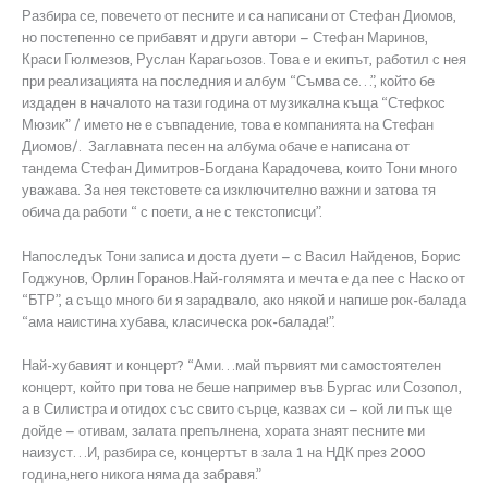
Разбира се, повечето от песните и са написани от Стефан Диомов,
но постепенно се прибавят и други автори – Стефан Маринов,
Краси Гюлмезов, Руслан Карагьозов. Това е и екипът, работил с нея
при реализацията на последния и албум “Съмва се…”, който бе
издаден в началото на тази година от музикална къща “Стефкос
Мюзик” / името не е съвпадение, това е компанията на Стефан
Диомов/. Заглавната песен на албума обаче е написана от
тандема Стефан Димитров-Богдана Карадочева, които Тони много
уважава. За нея текстовете са изключително важни и затова тя
обича да работи “ с поети, а не с текстописци”.
Напоследък Тони записа и доста дуети – с Васил Найденов, Борис
Годжунов, Орлин Горанов.Най-голямята и мечта е да пее с Наско от
“БТР”, а също много би я зарадвало, ако някой и напише рок-балада
“ама наистина хубава, класическа рок-балада!”.
Най-хубавият и концерт? “Ами…май първият ми самостоятелен
концерт, който при това не беше например във Бургас или Созопол,
а в Силистра и отидох със свито сърце, казвах си – кой ли пък ще
дойде – отивам, залата препълнена, хората знаят песните ми
наизуст…И, разбира се, концертът в зала 1 на НДК през 2000
година,него никога няма да забравя.”