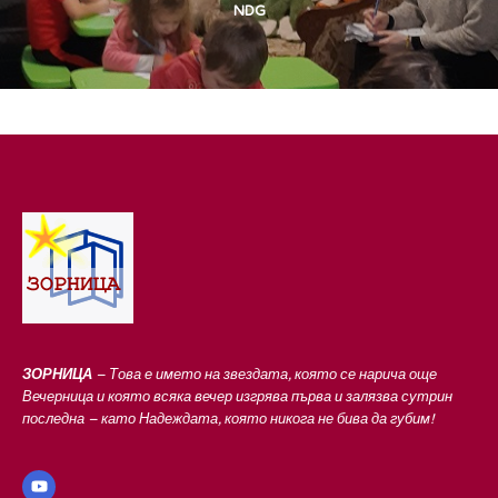
NDG
ЗОРНИЦА
– Това е името на звездата, която се нарича още
Вечерница и която всяка вечер изгрява първа и залязва сутрин
последна – като Надеждата, която никога не бива да губим!