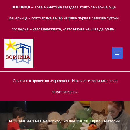
Skip
ЗОРНИЦА
– Това е името на звездата, която се нарича още
to
content
Вечерница и която всяка вечер изгрява първа и залязва сутрин
последна – като Надеждата, която никога не бива да губим!
MAIN
MEN
Сайтът е в процес на изграждане. Някои от страниците не са
актуализирани.
NDG ФИЛИАЛ на Българско училище "Св. св. Кирил и Методий"