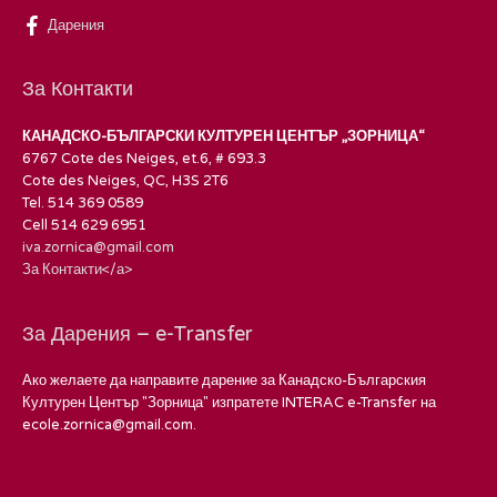
Дарения
За Контакти
КАНАДСКО-БЪЛГАРСКИ КУЛТУРЕН ЦЕНТЪР „ЗОРНИЦА“
6767 Cote des Neiges, et.6, # 693.3
Cote des Neiges, QC, H3S 2T6
Tel. 514 369 0589
Cell 514 629 6951
iva.zornica@gmail.com
За Контакти</а>
За Дарения – e-Transfer
Ако желаете да направите дарение за Канадско-Българския
Културен Център "Зорница" изпратете INTERAC e-Transfer на
ecole.zornica@gmail.com.