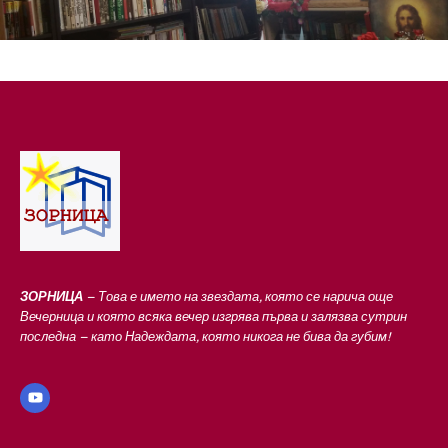
ЗОРНИЦА
– Това е името на звездата, която се нарича още
Вечерница и която всяка вечер изгрява първа и залязва сутрин
последна – като Надеждата, която никога не бива да губим!