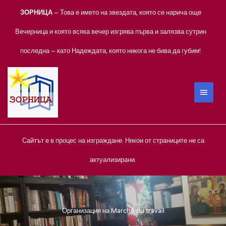
Skip
ЗОРНИЦА
– Това е името на звездата, която се нарича още
to
content
Вечерница и която всяка вечер изгрява първа и залязва сутрин
последна – като Надеждата, която никога не бива да губим!
MAIN
MEN
Сайтът е в процес на изграждане. Някои от страниците не са
актуализирани.
Организация на Marché du travail