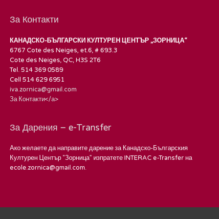
За Контакти
КАНАДСКО-БЪЛГАРСКИ КУЛТУРЕН ЦЕНТЪР „ЗОРНИЦА“
6767 Cote des Neiges, et.6, # 693.3
Cote des Neiges, QC, H3S 2T6
Tel. 514 369 0589
Cell 514 629 6951
iva.zornica@gmail.com
За Контакти</а>
За Дарения – e-Transfer
Ако желаете да направите дарение за Канадско-Българския
Културен Център "Зорница" изпратете INTERAC e-Transfer на
ecole.zornica@gmail.com.