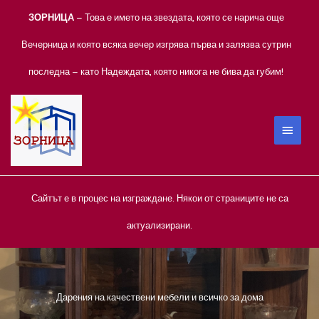
Skip
ЗОРНИЦА
– Това е името на звездата, която се нарича още
to
content
Вечерница и която всяка вечер изгрява първа и залязва сутрин
последна – като Надеждата, която никога не бива да губим!
MAIN
MEN
Сайтът е в процес на изграждане. Някои от страниците не са
актуализирани.
Дарения на качествени мебели и всичко за дома