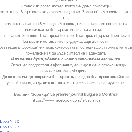
„Зорница“?
– това е първата звезда, която виждаме привечер –
като първа Възрожденска дейност на център „Зорница“ в Монреал в 2001
г. –
само за първите ни 3 месеца в Монреал, ние поставихме основите на
всички важни българско-монреалски гнезда –
Българско Училище, Български Вестник, Българска Църква, Български
Концерти и останалите придружаващи дейности.
А звездата „Зорница“ е и тази, която остава последна до сутринта, като си
пожелахме Тя да бъде символ на Надеждата!
И първите думи, идеята, с която започнахме вестника:
„... Освен да предоставя информация, да бъде и една връзка между
всички българи в Монреал. ...
Да се съюзим, да направим българско ядро, едно българско семейство,
тук, в Монреал, за да ни е по-леко, когато минаваме през трудности...
Вестник
"
Зорница
" Le premier journal bulgare à Montréal
https://www.facebook.com/mtlzornica
Брой N: 78
Брой N: 77