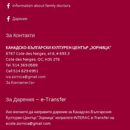
Information about family doctors
Дарения
За Контакти
КАНАДСКО-БЪЛГАРСКИ КУЛТУРЕН ЦЕНТЪР „ЗОРНИЦА“
6767 Cote des Neiges, et.6, # 693.3
Cote des Neiges, QC, H3S 2T6
Tel. 514 369 0589
Cell 514 629 6951
iva.zornica@gmail.com
За Контакти</а>
За Дарения – e-Transfer
Ако желаете да направите дарение за Канадско-Българския
Културен Център "Зорница" изпратете INTERAC e-Transfer на
ecole.zornica@gmail.com.