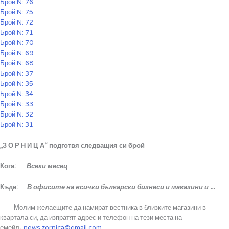
Брой N: 76
Брой N: 75
Брой N: 72
Брой N: 71
Брой N: 70
Брой N: 69
Брой N: 68
Брой N: 37
Брой N: 35
Брой N: 34
Брой N: 33
Брой N: 32
Брой N: 31
„З О Р Н И Ц А“
подготвя следващия си брой
Кога:
Всеки месец
Къде
:
В офисите на всички български бизнеси и магазини и ...
· Молим желаещите да намират вестника в близките магазини в
квартала си, да изпратят адрес и телефон на тези места на
емейл-
news.zornica@gmail.com