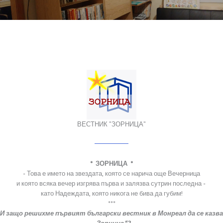
ВЕСТНИК "ЗОРНИЦА"
* ЗОРНИЦА *
- Това е името на звездата, която се нарича още Вечерница
и която всяка вечер изгрява първа и залязва сутрин последна -
като Надеждата, която никога не бива да губим!
***
И защо решихме първият български вестник в Монреал да се казва