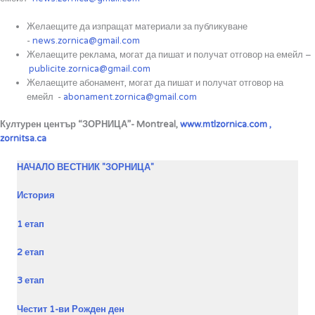
Желаещите да изпращат материали за публикуване
-
news.zornica@gmail.com
Желаещите реклама, могат да пишат и получат отговор на емейл –
publicite.zornica@gmail.com
Желаещите абонамент, могат да пишат и получат отговор на
емейл -
abonament.zornica@gmail.com
Културен център “ЗОРНИЦА”- Montreal,
www.mtlzornica.com ,
zornitsa.ca
НАЧАЛО ВЕСТНИК "ЗОРНИЦА"
История
1 етап
2 етап
3 етап
Честит 1-ви Рожден ден