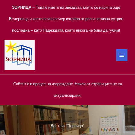
Skip
ЗОРНИЦА
– Това е името на звездата, която се нарича още
to
content
Вечерница и която всяка вечер изгрява първа и залязва сутрин
последна – като Надеждата, която никога не бива да губим!
MAIN
MEN
Сайтът е в процес на изграждане. Някои от страниците не са
актуализирани.
Вестник "Зорница"