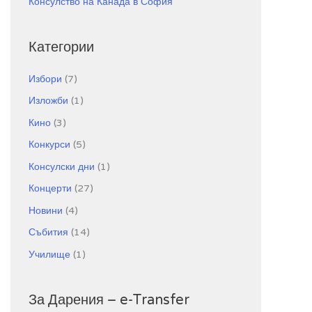
Консулство на Канада в София
Категории
Избори
(7)
Изложби
(1)
Кино
(3)
Конкурси
(5)
Консулски дни
(1)
Концерти
(27)
Новини
(4)
Събития
(14)
Училище
(1)
За Дарения – e-Transfer