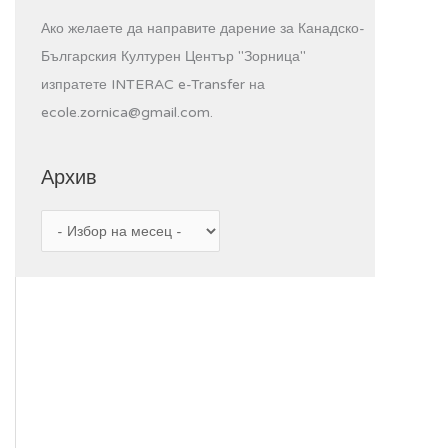
Ако желаете да направите дарение за Канадско-
Българския Културен Център "Зорница"
изпратете INTERAC e-Transfer на
ecole.zornica@gmail.com.
Архив
А
р
х
и
в