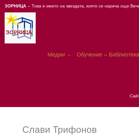
Skip
ЗОРНИЦА
– Това е името на звездата, която се нарича още Вече
to
content
Медии
Обучение – Библиотека
Сайт
Слави Трифонов