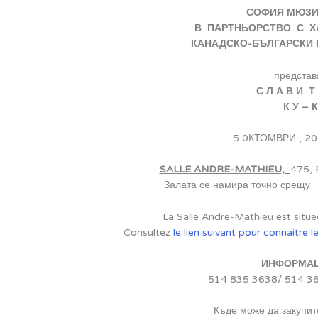
СОФИЯ МЮЗИ
В ПАРТНЬОРСТВО С Х
КАНАДСКО-БЪЛГАРСКИ 
представ
С Л А В И Т
К У – 
5 0КТОМВРИ , 20
SALLE ANDRE-MATHIEU,
475, 
Залата се намира точно срещу 
La Salle Andre-Mathieu est situe
Consultez
le lien suivant pour connaitre 
ИНФОРМАЦ
514 835 3638/ 514 3
Къде може да закупит