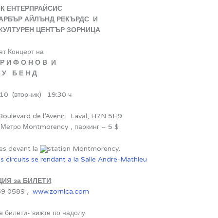
К ЕНТЕРПРАЙСИС
АРБЪР АЙЛЪНД РЕКЪРДС И
КУЛТУРЕН ЦЕНТЪР ЗОРНИЦА
ят Концерт на
 Р И Ф О Н О В И
К У Б Е Н Д
10 (вторник) 19:30 ч
Boulevard de l’Avenir, Laval, H7N 5H9
Метро Мontmorency , паркинг – 5 $
es devant la
station Montmorency.
les circuits se rendant a la Salle Andre-Mathieu
ИЯ за БИЛЕТИ
:
69 0589 ,
www.zornica.com
е билети- вижте по надолу