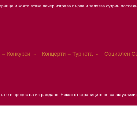
рница и която всяка вечер изгрява първа и залязва сутрин последн
 – Конкурси
Концерти – Турнета
Социален С
ът е в процес на изграждане. Някои от страниците не са актуализи