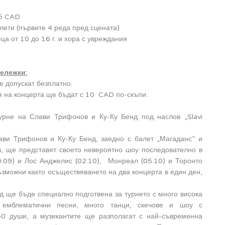
5 CAD
ети (първите 4 реда пред сцената)
ца от 10 до 16 г. и хора с увреждания
ележки:
е допускат безплатно.
ня на концерта ще бъдат с 10 CAD по-скъпи.
урне на Слави Трифонов и Ку-Ку Бенд под наслов „Slavi
ави Трифонов и Ку-Ку Бенд, заедно с балет „Магаданс” и
в, ще представят своето невероятно шоу последователно в
30.09) и Лос Анджелис (02.10), Монреал (05.10) и Торонто
възможни както осъществяването на два концерта в един ден,
 ще бъде специално подготвена за турнето с много висока
и емблематични песни, много танци, скечове и шоу с
50 души, а музикантите ще разполагат с най-съвременна