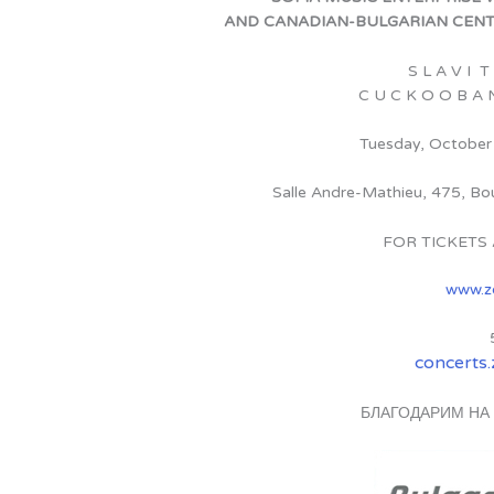
AND CANADIAN-BULGARIAN CENT
S L A V I T
C U C K O O B A 
Tuesday, October
Salle Andre-Mathieu, 475, Bou
FOR TICKETS
www.z
concerts
БЛАГОДАРИМ НА