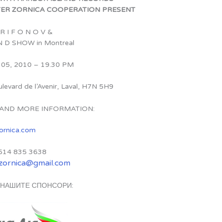
ER ZORNICA COOPERATION PRESENT
 R I F O N O V &
N D SHOW in Montreal
 05, 2010 – 19.30 PM
levard de l’Avenir, Laval, H7N 5H9
 AND MORE INFORMATION:
ornica.com
514 835 3638
.zornica@gmail.com
 НАШИТЕ СПОНСОРИ: