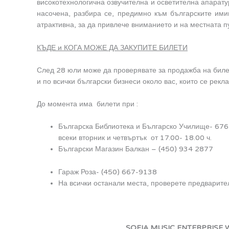
високотехнологична озвучителна и осветителна апарату
насочена, разбира се, предимно към българските ими
атрактивна, за да привлече вниманието и на местната п
КЪДЕ и КОГА МОЖЕ ДА ЗАКУПИТЕ БИЛЕТИ
След 28 юли може да проверявате за продажба на бил
и по всички български бизнеси около вас, които се рекл
До момента има билети при :
Българска Библиотека и Българско Училище- 6767 
всеки вторник и четвъртък от 17.00- 18.00 ч.
Български Магазин Балкан – (450) 934 2877
Гараж Роза- (450) 667-9138
На всички останали места, проверете предварител
SOFIA MUSIC ENTERPRISE