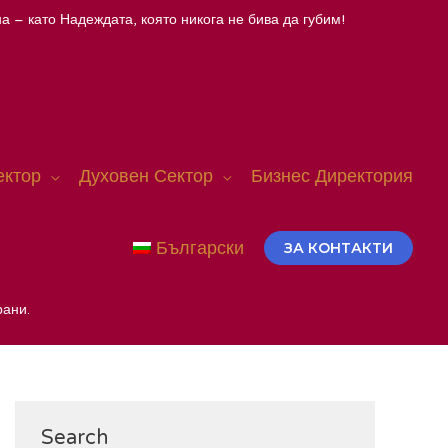
а – като Надеждата, която никога не бива да губим!
ектор
Духовен Сектор
Бизнес Директория
Български
ЗА КОНТАКТИ
рани.
Search