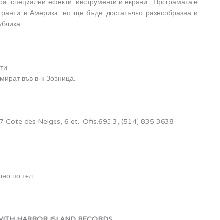
ра, специални ефекти, инструменти и екрани. Програмата е
гранти в Америка, но ще бъде достатъчно разнообразна и
ублика.
ети
амират във в-к Зорница.
Cote des Neiges, 6 et. ,Ofis.693.3, (514) 835 3638
но по тел,
 WITH HARBOR ISLAND RECORDS