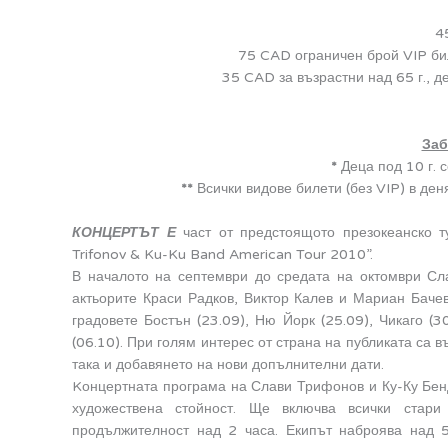
4
75 CAD ограничен брой VIP бил
35 CAD за възрастни над 65 г., де
Заб
*
Деца под 10 г. с
**
Всички видове билети (без VIP) в де
КОНЦЕРТЪТ Е
част от предстоящото презокеанско т
Trifonov & Ku-Ku Band American Tour 2010”.
В началото на септември до средата на октомври Сл
актьорите Краси Радков, Виктор Калев и Мариан Баче
градовете Бостън (23.09), Ню Йорк (25.09), Чикаго (
(06.10). При голям интерес от страна на публиката са 
така и добавянето на нови допълнителни дати.
Kонцертната програма на Слави Трифонов и Ку-Ку Бенд
художествена стойност. Ще включва всички стар
продължителност над 2 часа. Екипът наброява над 