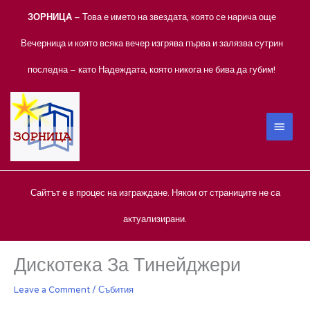
Skip
ЗОРНИЦА
– Това е името на звездата, която се нарича още
to
content
Вечерница и която всяка вечер изгрява първа и залязва сутрин
последна – като Надеждата, която никога не бива да губим!
MAIN
MEN
Сайтът е в процес на изграждане. Някои от страниците не са
актуализирани.
Дискотека За Тинейджери
Leave a Comment
/
Събития