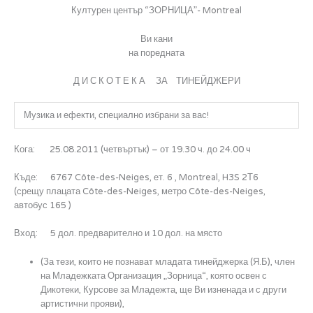
Културен център “ЗОРНИЦА”- Montreal
Ви кани
на поредната
Д И С К О Т Е К А ЗА ТИНЕЙДЖЕРИ
Музика и ефекти, специално избрани за вас!
Кога: 25.08.2011 (четвъртък) – от 19.30 ч. до 24.00 ч
Къде: 6767 Côte-des-Neiges, ет. 6 , Montreal, H3S 2Т6
(срещу плацата Côte-des-Neiges, метро Côte-des-Neiges,
автобус 165 )
Вход: 5 дол. предварително и 10 дол. на място
(За тези, които не познават младата тинейджерка (Я.Б), член
на Младежката Организация „Зорница“, която освен с
Дикотеки, Курсове за Младежта, ще Ви изненада и с други
артистични прояви),