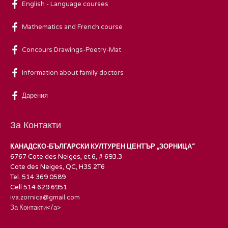
English - Language courses
Mathematics and French course
Concours Drawings-Poetry-Mat
Information about family doctors
Дарения
За Контакти
КАНАДСКО-БЪЛГАРСКИ КУЛТУРЕН ЦЕНТЪР „ЗОРНИЦА“
6767 Cote des Neiges, et.6, # 693.3
Cote des Neiges, QC, H3S 2T6
Tel. 514 369 0589
Cell 514 629 6951
iva.zornica@gmail.com
За Контакти</а>