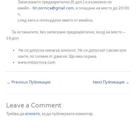
Записването предварително (5 дол.) е възможно по
емейл-
tin.zornica@gmail.com
, и плащане на място до 20.00
ч,
след като е потвърдено името от емейла.
За останалите, без записване предварително, вход на място –
10 дол.
Не се допуска никакъв алкохол. Не се допускат сакове или
чанти, по големи от дамски. Ще има охрана.
www.mtlzornica.com
←
Previous Публикация
Next Публикация
→
Leave a Comment
Трябва да
влезете
, за да публикувате коментар.