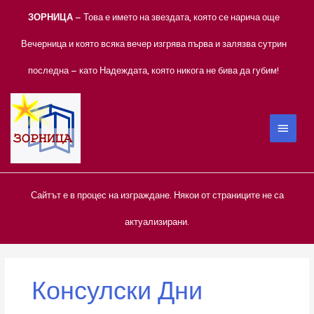
Skip
ЗОРНИЦА
– Това е името на звездата, която се нарича още
to
content
Вечерница и която всяка вечер изгрява първа и залязва сутрин
последна – като Надеждата, която никога не бива да губим!
MAIN
MEN
Сайтът е в процес на изграждане. Някои от страниците не са
актуализирани.
Консулски Дни