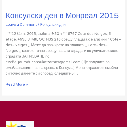
Консулски ден в Монреал 2015
Leave a Comment
/
Консулски дни
***12 Септ. 2015, събота, 9.30 ч.*** 6767 Cote des Neiges, 6
etage, #693.3, Mtl, QC, H3S 2T6 срещу плацата с магазини “ Côte–
des–Neiges „. Може да паркирате на плацата „ Côte–des–
Neiges „, която е точно срещу нашата сграда и по уличките около
сградата ЗАПИСВАНЕ по
емейл: joursduconsulat.zornica@gmail.com (Ще получите по
емейла вашият час на среща с Консула) Моля, отразете в емейла
си точно данните си според следните 5 […]
Консулски
Read More »
ден
в
Монреал
2015