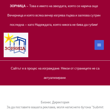
Skip
ЗОРНИЦА
– Това е името на звездата, която се нарича още
to
content
Вечерница и която всяка вечер изгрява първа и залязва сутрин
последна – като Надеждата, която никога не бива да губим!
MAIN
MEN
Сайтът е в процес на изграждане. Някои от страниците не са
актуализирани.
Бизнес Директория
За да поставите вашата реклама, моля натиснете бутона "Submit