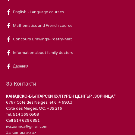
English - Language courses
Mathematics and French course
Concours Drawings-Poetry-Mat
Information about family doctors
Дарения
За Контакти
КАНАДСКО-БЪЛГАРСКИ КУЛТУРЕН ЦЕНТЪР „ЗОРНИЦА“
6767 Cote des Neiges, et.6, # 693.3
Cote des Neiges, QC, H3S 2T6
Tel. 514 369 0589
Cell 514 629 6951
iva.zornica@gmail.com
За Контакти</а>