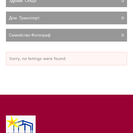
Здраве. Общо
0
Дом. Транспорт
0
Семейство.Фотограф
0
Sorry, no listings were found.