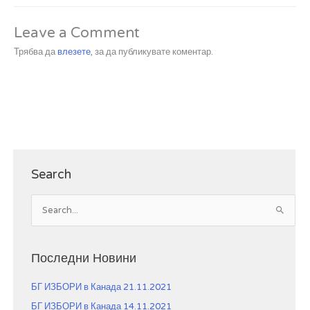
Leave a Comment
Трябва да
влезете
, за да публикувате коментар.
Search
S
e
a
r
Последни Новини
c
БГ ИЗБОРИ в Канада 21.11.2021
h
f
БГ ИЗБОРИ в Канада 14.11.2021