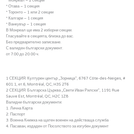
* Монреал – 2 секции
* Отава – 1 секция
* Торонто – 1 или 2 секции
* Калгари – 1 секция
* Ванкувър – 1 секция
В Монреал ще има 2 изборни секции.
Гласувайте в секцията, близка до вас.
Без предварително записване.
С валиден български документ.
от 7.00 до 20.00 ч.
1 СЕКЦИЯ: Културен център „Зорница“, 6767 Côte-des-Neiges, #
601.1, ет.6, Montréal, QC, H3S 2T6
2 СЕКЦИЯ: Българска Църква „Свети Иван Рилски“, 1191 Rue
Sauve Est, Montréal, QC, H2C 1Z8
Валидни български документи:
1. Лична Карта
2. Паспорт
3. Военна Книжка на щатен военен на действаща служба
4. Пасаван, издаден от Посолството за изгубен документ