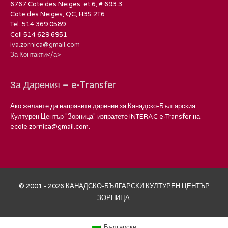
6767 Cote des Neiges, et.6, # 693.3
Cote des Neiges, QC, H3S 2T6
Tel. 514 369 0589
Cell 514 629 6951
iva.zornica@gmail.com
За Контакти</а>
За Дарения – e-Transfer
Ако желаете да направите дарение за Канадско-Българския
Културен Център "Зорница" изпратете INTERAC e-Transfer на
ecole.zornica@gmail.com.
© 2001 - 2026 КАНАДСКО-БЪЛГАРСКИ КУЛТУРЕН ЦЕНТЪР
ЗОРНИЦА
Български