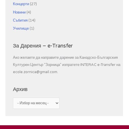
Концерти
(27)
Новини
(4)
Събития
(14)
Училище
(1)
За Дарения – e-Transfer
Ако желаете да направите дарение за Канадско-Българския
Културен Център "Зорница" изпратете INTERAC e-Transfer на
ecole.zornica@gmail.com.
Архив
А
р
х
и