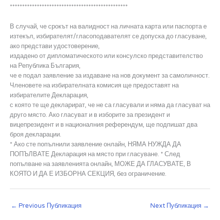
************************************************
В случай, че срокът на валидност на личната карта или паспорта е
изтекъл, избирателят/гласоподавателят се допуска до гласуване,
ако представи удостоверение,
издадено от дипломатическото или консулско представителство
на Република България,
че е подал заявление за издаване на нов документ за самоличност.
Членовете на избирателната комисия ще предоставят на
избирателите Декларация,
с която те ще декларират, че не са гласували и няма да гласуват на
друго място. Ако гласуват и в изборите за президент и
вицепрезидент и в националния референдум, ще подпишат два
броя декларации.
* Ако сте попълнили заявление онлайн, НЯМА НУЖДА ДА
ПОПЪЛВАТЕ Декларация на място при гласуване. * След
попълване на заявленията онлайн, МОЖЕ ДА ГЛАСУВАТЕ, В
КОЯТО И ДА Е ИЗБОРНА СЕКЦИЯ, без ограничение.
←
Previous Публикация
Next Публикация
→