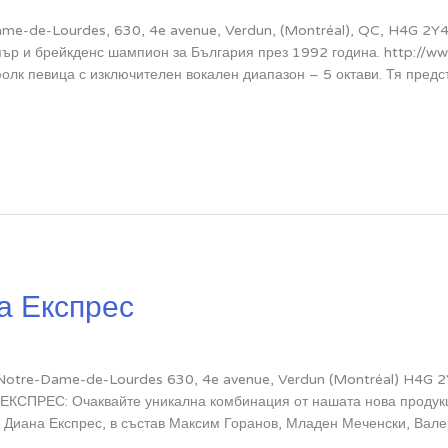
e-de-Lourdes, 630, 4e avenue, Verdun, (Montréal), QC, H4G 2Y4 t
пър и брейкденс шампион за България през 1992 година. http://
к певица с изключителен вокален диапазон – 5 октави. Тя предс
а Експрес
Notre-Dame-de-Lourdes 630, 4e avenue, Verdun (Montréal) H4G
ЕКСПРЕС: Очаквайте уникална комбинация от нашата нова продукци
, Диана Експрес, в състав Максим Горанов, Младен Меченски, Вал