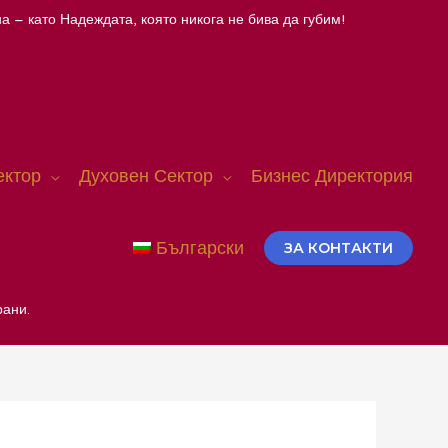
а – като Надеждата, която никога не бива да губим!
ектор
Духовен Сектор
Бизнес Директория
Български
ЗА КОНТАКТИ
рани.