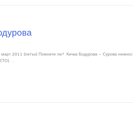
одурова
 март 2011 (петък) Помните ли? Кичка Бодурова – Сурова нежно
РЕТО) …