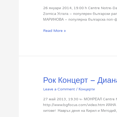
26 януари 2014, 19.00 h Centre Notre-Dam
Zornica Устата – популярен български ра
МАРИНОВА – популярна българска поп-фол
Софи
Read More »
Маринова
и
Устата
Рок Концерт – Диан
Leave a Comment
/
Концерти
27 май 2013, 19.30 ч- МОНРЕАЛ Centre 
http://www.bgfocus.com/video.htm ИАНА 
хитове! Навръх деня на Кирил и Методий