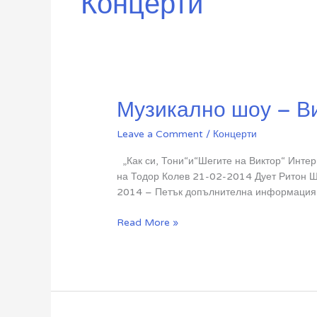
Концерти
Музикално шоу – В
Leave a Comment
/
Концерти
„Как си, Тони“и“Шегите на Виктор“ Инте
на Тодор Колев 21-02-2014 Дует Рито
2014 – Петък допълнителна информация –
Музикално
Read More »
шоу
–
Виктор
Калев
и
Тони