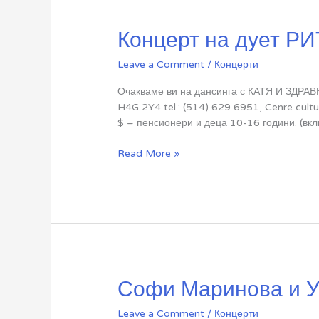
Димитрова
Концерт на дует Р
Leave a Comment
/
Концерти
Очакваме ви на дансинга с КАТЯ И ЗДРАВК
H4G 2Y4 tel.: (514) 629 6951, Cenre cult
$ – пенсионери и деца 10-16 години. (вк
Концерт
Read More »
на
дует
РИТОН
Софи Маринова и У
Leave a Comment
/
Концерти