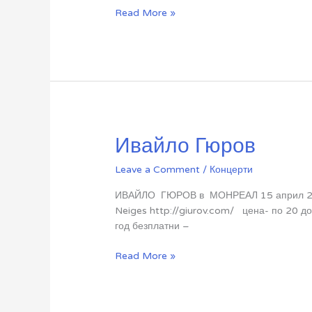
Рок
Read More »
Концерт
–
Диана
Експрес
Ивайло Гюров
Leave a Comment
/
Концерти
ИВАЙЛО ГЮРОВ в МОНРЕАЛ 15 април 2011, 
Neiges http://giurov.com/ цена- по 20 до
год безплатни –
Ивайло
Read More »
Гюров