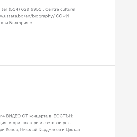
el. (514) 629 6951 , Centre culturel
www.ustata.bg/en/biography/ СОФИ
тави България с
 2Y4 ВИДЕО ОТ концерта в БОСТЪН:
я, стари шлагери и световни рок-
ери Конов, Николай Кърджилов и Цветан