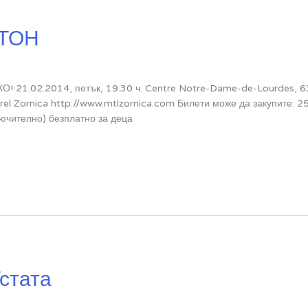
ИТОН
О! 21.02.2014, петък, 19.30 ч. Centre Notre-Dame-de-Lourdes, 63
urel Zornica http://www.mtlzornica.com Билети може да закупите: 
лючително) безплатно за деца
стата