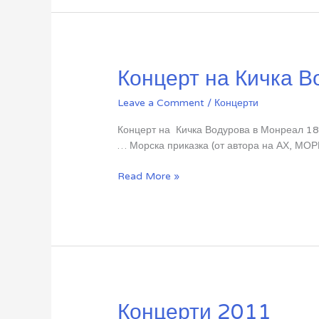
Концерт на Кичка В
Leave a Comment
/
Концерти
Концерт на Кичка Водурова в Монреал 18
… Морска приказка (от автора на АХ, МО
Концерт
Read More »
на
Кичка
Водурова
Концерти 2011