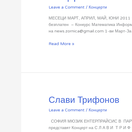
Leave a Comment
/
Концерти
МЕСЕЦИ МАРТ, АПРИЛ, МАЙ, ЮНИ 2011 Кон
безплатен – Конкурс Математика Информа
на news.zornica@gmail.com 1-ви Март-За
Концерти
Read More »
2011
Слави Трифонов
Leave a Comment
/
Концерти
СОФИЯ МЮЗИК ЕНТЕРПРАЙСИС В ПАРТ
представят Концерт на С Л А В И Т Р И