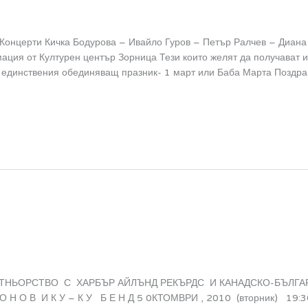
церти Кичка Бодурова – Ивайло Гуров – Петър Ралчев – Диана 
ция от Културен център Зорница Тези които желят да получават 
 единствения обединяващ празник- 1 март или Баба Марта Поздра
НЬОРСТВО С ХАРБЪР АЙЛЪНД РЕКЪРДС И КАНАДСКО-БЪЛГАР
 Ф О Н О В И К У – К У Б Е Н Д 5 0КТОМВРИ , 2010 (вторник) 1