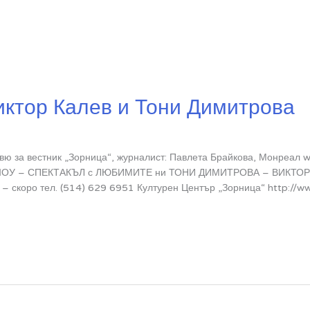
иктор Калев и Тони Димитрова
рвю за вестник „Зорница“, журналист: Павлета Брайкова, Монреал
н ШОУ – СПЕКТАКЪЛ с ЛЮБИМИТЕ ни ТОНИ ДИМИТРОВА – ВИКТОР
 скоро тел. (514) 629 6951 Културен Център „Зорница“ http://ww