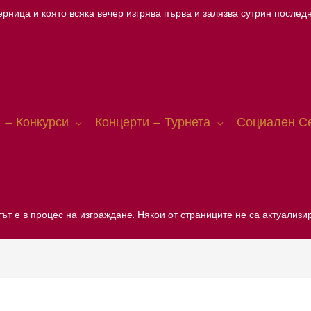
рница и която всяка вечер изгрява първа и залязва сутрин последн
 – Конкурси
Концерти – Турнета
Социален С
ът е в процес на изграждане. Някои от страниците не са актуализи