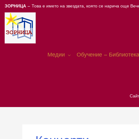
Skip
ЗОРНИЦА
– Това е името на звездата, която се нарича още Вече
to
content
Медии
Обучение – Библиотека
Сайт