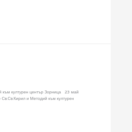
ий към културен център Зорница 23 май
 Св.Св.Кирил и Методий към културен