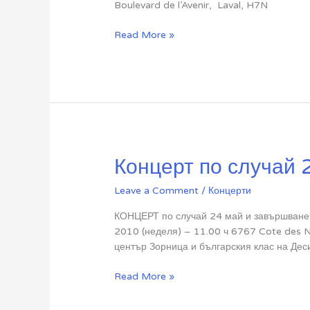
Boulevard de l’Avenir, Laval, H7N
Слави
Read More »
Трифонов
Концерт по случай 
Leave a Comment
/
Концерти
КОНЦЕРТ по случай 24 май и завършване 
2010 (неделя) – 11.00 ч 6767 Cote des N
център Зорница и българския клас на Дес
Концерт
Read More »
по
случай